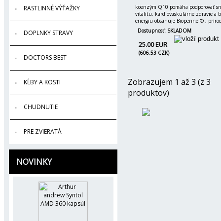
koenzým Q10 pomáha podporovať sr
RASTLINNÉ VÝŤAŽKY
vitalitu, kardiovaskulárne zdravie a
energiu obsahuje Bioperine ® , príro
Dostupnosť: SKLADOM
DOPLNKY STRAVY
25.00 EUR
(606.53 CZK)
DOCTORS BEST
Zobrazujem 1 až 3 (z 3
KĹBY A KOSTI
produktov)
CHUDNUTIE
PRE ZVIERATÁ
NOVINKY