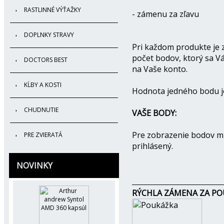
RASTLINNÉ VÝŤAŽKY
- zámenu za zľavu
DOPLNKY STRAVY
Pri každom produkte je
počet bodov, ktorý sa V
DOCTORS BEST
na Vaše konto.
KĹBY A KOSTI
Hodnota jedného bodu 
CHUDNUTIE
VAŠE BODY:
Pre zobrazenie bodov mu
PRE ZVIERATÁ
prihlásený.
NOVINKY
RÝCHLA ZÁMENA ZA PO