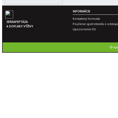
INFORMÁCIE
Kontaktný formulár
SERRAPEPTÁZA
Poučenie spotrebiteľa o odstúp
A DOPLNKY VÝŽIVY
Upozornenie EU
© Ajw