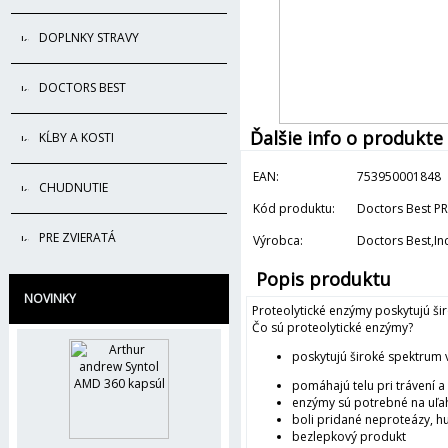
DOPLNKY STRAVY
DOCTORS BEST
Ďalšie info o produkte
KĹBY A KOSTI
EAN:
753950001848
CHUDNUTIE
Kód produktu:
Doctors Best 
PRE ZVIERATÁ
Výrobca:
Doctors Best,Inc
Popis produktu
NOVINKY
Proteolytické enzýmy poskytujú ši
Čo sú proteolytické enzýmy?
poskytujú široké spektrum v
pomáhajú telu pri trávení a
enzýmy sú potrebné na uľah
boli pridané neproteázy, hu
bezlepkový produkt