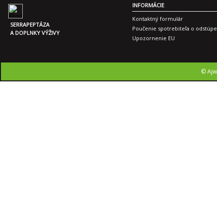
INFORMÁCIE
Kontaktný formulár
SERRAPEPTÁZA
Poučenie spotrebiteľa o odstúpe
A DOPLNKY VÝŽIVY
Upozornenie EU
© Ajw