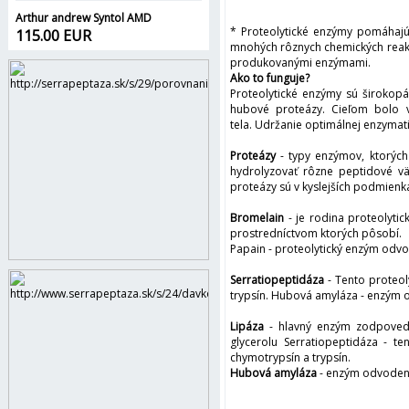
Arthur andrew Syntol AMD
* Proteolytické enzýmy pomáhajú 
115.00 EUR
mnohých rôznych chemických reakc
produkovanými enzýmami.
Ako to funguje?
Proteolytické enzýmy sú širokopá
hubové proteázy. Cieľom bolo v
tela. Udržanie optimálnej enzymati
Proteázy
- typy enzýmov, ktorých 
hydrolyzovať rôzne peptidové vä
proteázy sú v kyslejších podmienka
Bromelain
- je rodina proteolyt
prostredníctvom ktorých pôsobí.
Papain - proteolytický enzým odvo
Serratiopeptidáza
- Tento proteo
trypsín. Hubová amyláza - enzým o
Lipáza
- hlavný enzým zodpovedný
glycerolu Serratiopeptidáza - t
chymotrypsín a trypsín.
Hubová amyláza
- enzým odvodený