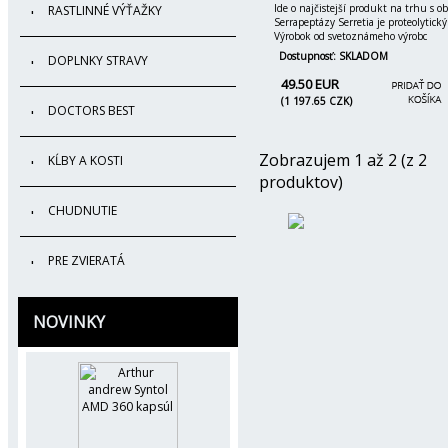
Ide o najčistejší produkt na trhu s 
RASTLINNÉ VÝŤAŽKY
Serrapeptázy Serretia je proteolytick
Výrobok od svetoznámeho výrobc
Dostupnosť: SKLADOM
DOPLNKY STRAVY
49.50 EUR
(1 197.65 CZK)
DOCTORS BEST
Zobrazujem 1 až 2 (z 2
KĹBY A KOSTI
produktov)
CHUDNUTIE
PRE ZVIERATÁ
NOVINKY